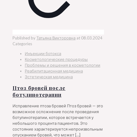
Published by
Татьяна Викторовна
at
08.03.2024
Categories
Инъекции ботокса
Косметологические процедуры
Проблемы и решения в косметологии
Реабилитационная медицина
Эстетическая медицина
Птоз бровей после
ботулинотерапии
Исправление птоза бровей Птоз бровей — это
возможное осложнение после проведения
ботулинотерапии, которое встречается у
небольшого процента пациентов. Это
состояние характеризуется непроизвольным
опусканием бровей, что может
[…]