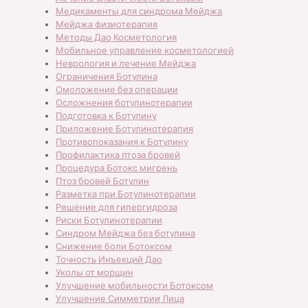
Медикаменты для синдрома Мейджа
Мейджа физиотерапия
Методы Дао Косметология
Мобильное управление косметологией
Неврология и лечение Мейджа
Ограничения Ботулина
Омоложение без операции
Осложнения ботулинотерапии
Подготовка к Ботулину
Приложение Ботулинотерапия
Противопоказания к Ботулину
Профилактика птоза бровей
Процедура Ботокс мигрень
Птоз бровей Ботулин
Разметка при Ботулинотерапии
Решение для гипергидроза
Риски Ботулинотерапии
Синдром Мейджа без ботулина
Снижение боли Ботоксом
Точность Инъекций Дао
Уколы от морщин
Улучшение мобильности Ботоксом
Улучшение Симметрии Лица