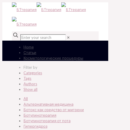
✕
Home
Статьи
Косметологические процедуры
Filter by
Categories
Tags
Authors
Show all
All
Альтернативная медицина
Ботокс как средство от мигрени
Ботулинотерапия
Ботулинотерапия от пота
Гипергидроз